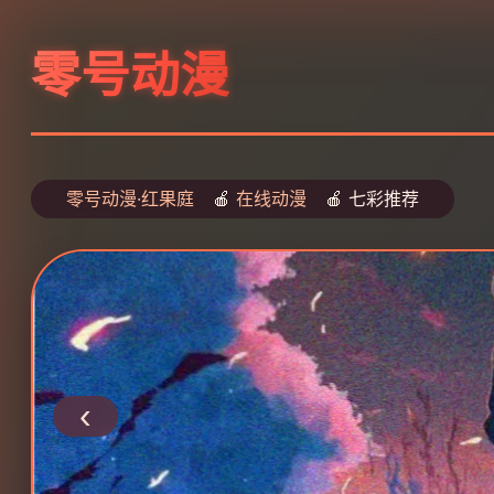
零号动漫
零号动漫·红果庭
🍎
在线动漫
🍎 七彩推荐
‹