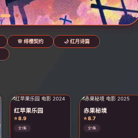
🌸 绯樱契约
🌙 红月诗篇
红苹果乐园
赤果秘境
⭐ 8.9
⭐ 8.7
全1集
全1集