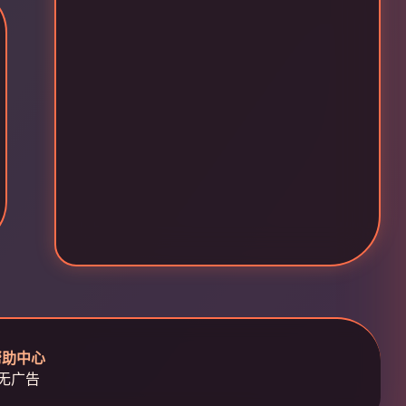
帮助中心
 无广告