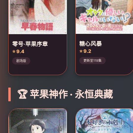
糖心风暴
零号·苹果序章
⭐ 9.2
⭐ 9.4
更新至119集
剧场版
🏆 苹果神作 · 永恒典藏