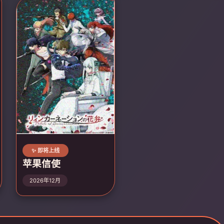
✨ 即将上线
苹果信使
2026年12月