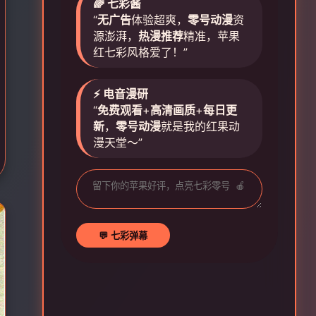
🌈 七彩酱
“
无广告
体验超爽，
零号动漫
资
源澎湃，
热漫推荐
精准，苹果
红七彩风格爱了！”
⚡ 电音漫研
“
免费观看
+
高清画质
+
每日更
新
，
零号动漫
就是我的红果动
漫天堂～”
💬 七彩弹幕