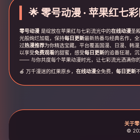
🌟 零号动漫 · 苹果红七
零号动漫
是绽放在苹果红与七彩流光中的
在线动漫
圣
光般绚烂加载，保持
每日更新
最新热番与经典名作，全
过
热漫推荐
为你精选宝藏。平台覆盖国漫、日漫、韩漫
以享受
免费观看
的甜蜜，感受
每日更新
的追番狂潮，沉
—— 与你共度每个苹果动漫时光，让七彩流光洒满你
🍎 万千漫迷的红果原乡，
在线动漫
全免费，
每日更新
关于零
© 2